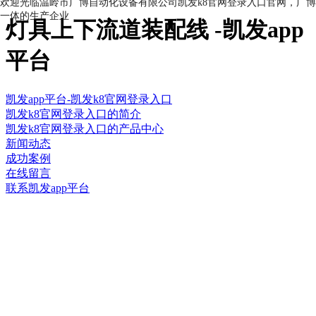
欢迎光临温岭市广博自动化设备有限公司凯发k8官网登录入口官网，
广博
一体的生产企业
灯具上下流道装配线 -凯发app
平台
凯发app平台-凯发k8官网登录入口
凯发k8官网登录入口的简介
凯发k8官网登录入口的产品中心
新闻动态
成功案例
在线留言
联系凯发app平台